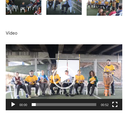
Vídeo
Tocador
de
vídeo
00:00
00:52