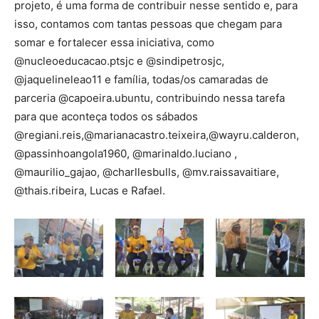
projeto, é uma forma de contribuir nesse sentido e, para
isso, contamos com tantas pessoas que chegam para
somar e fortalecer essa iniciativa, como
@nucleoeducacao.ptsjc e @sindipetrosjc,
@jaquelineleao11 e família, todas/os camaradas de
parceria @capoeira.ubuntu, contribuindo nessa tarefa
para que aconteça todos os sábados
@regiani.reis,@marianacastro.teixeira,@wayru.calderon,
@passinhoangola1960, @marinaldo.luciano ,
@maurilio_gajao, @charllesbulls, @mv.raissavaitiare,
@thais.ribeira, Lucas e Rafael.