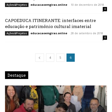
educacaoemgiras.online
-
10 de dezembro de 2018
Ações&Projetos
0
CAPOEDUCA ITINERANTE: interfaces entre
educação e patrimônio cultural imaterial
educacaoemgiras.online
-
28 de setembro de 2018
Ações&Projetos
0
4
5
6
Destaque