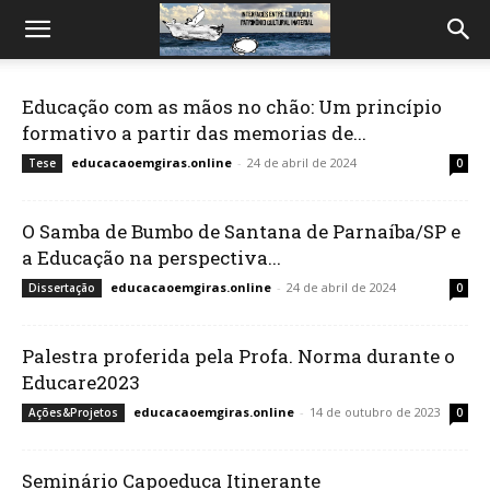
Educação com as mãos no chão: Um princípio
formativo a partir das memorias de...
educacaoemgiras.online
-
24 de abril de 2024
Tese
0
O Samba de Bumbo de Santana de Parnaíba/SP e
a Educação na perspectiva...
educacaoemgiras.online
-
24 de abril de 2024
Dissertação
0
Palestra proferida pela Profa. Norma durante o
Educare2023
educacaoemgiras.online
-
14 de outubro de 2023
Ações&Projetos
0
Seminário Capoeduca Itinerante